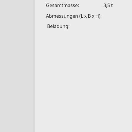
Gesamtmasse:
3,5 t
Abmessungen (L x B x H):
Beladung: