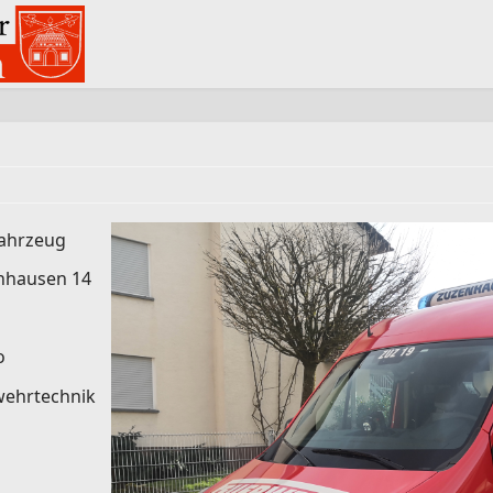
ahrzeug
zenhausen 14
o
wehrtechnik