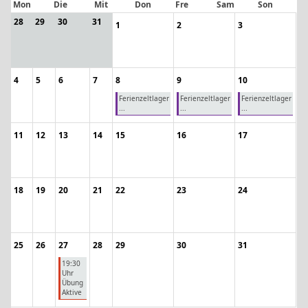
Mon
Die
Mit
Don
Fre
Sam
Son
28
29
30
31
1
2
3
4
5
6
7
8
9
10
Ferienzeltlager
Ferienzeltlager
Ferienzeltlager
...
...
...
11
12
13
14
15
16
17
18
19
20
21
22
23
24
25
26
27
28
29
30
31
19:30
Uhr
Übung
Aktive